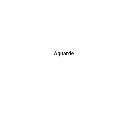
oad do visualizador -
.
Excel viewer
utivo
Assembleia
Aguarde...
ição
Composição
s
Regimento
Atas
Editais
de Gerência
Dê-nos a sua
Opinião